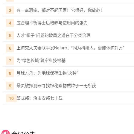
有一点瑕疵，都对不起国家！它很好，你放心！
3
应合理平衡博士后培养与使用间的张力
4
人才“帽子”问题的破局之道在于分类治理
5
上海交大夫妻联手发Nature：“同为科研人，更能体谅对方”
6
为“绿色长城”筑牢科技根基
7
月球方舟：为地球保存生物“火种”
8
最灵敏探测器寻找神秘暗物质粒子一无所获
9
邱式邦：治虫安邦七十载
10