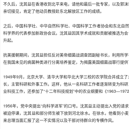
不久后，沈其益在香港收到北平来电，请他和最后一批专家，以及郭沫
亲切接见，肯定了他动员教授赴东北解放区工作的成绩。
之后，中国科学社、中华自然科学社、中国科学工作者协会和东北自然
科学界的代表参加新政协会议。沈其益因其学术成就和贡献被推选为会
升起。
抗美援朝期间，沈其益担任反对美帝细菌战调查团副秘书长，利用所学
在我国未见的病菌种类进行分离培养鉴定，为揭露美国细菌战罪行提供
1949年9月，北京大学、清华大学和华北大学三校的农学院合并成立
长，主管科研和外事工作。这样，他从一名科研工作者逐渐转变为科研
业科技工作，还参加了“十二年科技规划”中的农业纲要和《1963—19
1956年，党中央提出“向科学进军”的口号。沈其益主动提出入党的请
被迫停课，沈其益和部分师生被下放到河北徐水。在徐水，他看到小麦
来总理当面汇报了这一不实情况以及干部对待群众的专横作风。