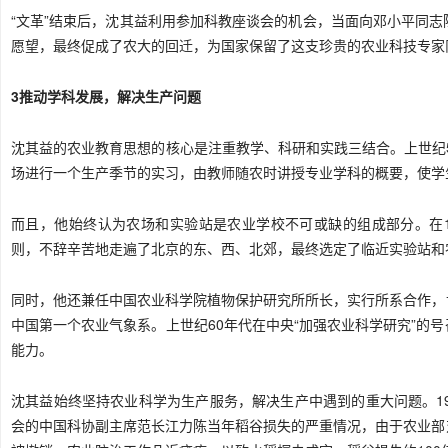
“
文革
”结束后，沈其益利用参加科教座谈会的机会，当面向
邓小平
同志
愿望，最终促成了农大的回迁，为国家保留了这支珍贵的农业科技专家
3推动学科发展，解决生产问题
沈其益的农业教育思想的核心是注重教学、科研和实践三结合。上世纪5
场进行一个生产季节的实习，由教师随农时讲授专业学科的概要，使学
而且，他始终认为农场和实验站是农业学校不可或缺的组成部分。在1
则，不辞辛苦地走遍了北京的东、西、北郊，最终选定了临近实验站和
同时，他还兼任中国农业科学院植物保护研究所所长，实行所系合作，
中国第一个农业气象系。上世纪60年代在中央“加强农业科学研究”的
能力。
沈其益始终坚持农业科学为生产服务，解决生产中遇到的重大问题。1
会的中国科协副主席范长江力陈当年稻谷损失的严重情况，由于农业部