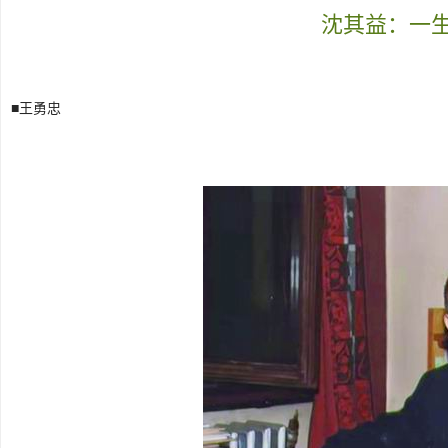
沈其益：一
■王勇忠