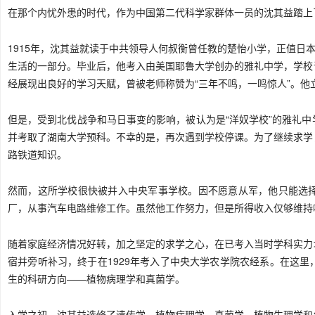
在那个内忧外患的时代，作为中国第二代科学家群体一员的沈其益踏上
1915年，沈其益就读于
中共
领导人
何叔衡曾任教的楚怡小学，正值日本
生活的一部分。毕业后，他考入由美国耶鲁大学创办的雅礼中学，学校
经展现出良好的学习天赋，曾被老师称赞为“三年不鸣，一鸣惊人”。
但是，受到北伐战争和马日事变的影响，被认为是“洋奴学校”的雅礼
并考取了湖南大学预科。不幸的是，再次遇到学校停课。为了继续求学
路铁道知识。
然而，这所学校很快被并入中央军事学校。因不愿意从军，他只能选
厂，从事汽车电路维修工作。虽然他工作努力，但是所得收入仅够维持
随着家庭经济情况好转，加之坚定的求学之心，在已考入当时学科实力
宿并旁听补习，终于在1929年考入了中央大学农学院农经系。在这
生的科研方向——植物病理学和真菌学。
入学之初，沈其益选修了遗传学、植物病理学、真菌学、植物生理学和