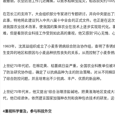
被撤销，农业防治工作几近瘫痪，以致水稻螟虫成灾，稻谷损失约100
在范长江的支持下，大会组织部分专家进行专题研讨，并向中央提出了
此事，特地将此建议列入中共八届十中全会的正式文件。也正是在这次
进我国农业技术改革，使我国的集体农业在技术上逐步实现现代化。
难，但是看到农业科技工作受到如此高的重视，他又感到“问心无愧、心
1963年，沈其益组织成立了小麦条锈病综合防治协作组，查明了条
生变异的地区和原因与小麦品种抗性丧失的关系，从而控制了小麦条锈
上世纪70年代初，在棉花黄、枯萎病日益严重，全国农业科教单位被
了防治研究协作组，确定了以抗病品种为主的防治策略，对从不同棉区
了综合防控问题，并且培育出不少抗病、丰产、优质的新品种。
上世纪70年代末，他又提出“综合治理涝盐碱地，把黄淮海地区变成大
代，他已经退休，依然建言国家加强种衣剂和良种包衣技术的研发，这
4重视科学普及，参与科技外交