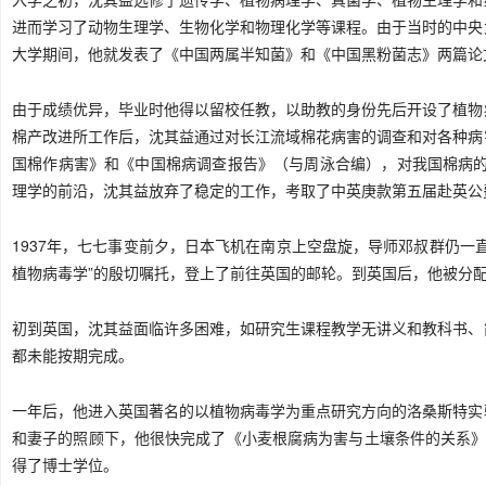
进而学习了动物生理学、生物化学和物理化学等课程。由于当时的中央
大学期间，他就发表了《中国两属半知菌》和《中国黑粉菌志》两篇论
由于成绩优异，毕业时他得以留校任教，以助教的身份先后开设了植物
棉产改进所工作后，沈其益通过对长江流域棉花病害的调查和对各种病
国棉作病害》和《中国棉病调查报告》（与周泳合编），对我国棉病的
理学的前沿，沈其益放弃了稳定的工作，考取了中英庚款第五届赴英公
1937年，七七事变前夕，日本飞机在南京上空盘旋，导师邓叔群仍一
植物病毒学”的殷切嘱托，登上了前往英国的邮轮。到英国后，他被分
初到英国，沈其益面临许多困难，如研究生课程教学无讲义和教科书、
都未能按期完成。
一年后，他进入英国著名的以植物病毒学为重点研究方向的洛桑斯特实
和妻子的照顾下，他很快完成了《小麦根腐病为害与土壤条件的关系》
得了博士学位。