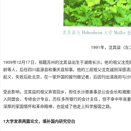
1991年，沈其益（
1909年12月17日，祖籍苏州的沈其益出生于湖南长沙。他的祖父
龄等人，后任四川盐源县和重庆县知事。他的三叔祖父沈克诚则深感清
起义，失败后赴北京，在一家外国的报刊做记者，后因刊出清政府与沙
受此影响，沈其益的祖父弃官回乡，担任长沙慈善事总公会会长和湘雅
入同盟会，专修会计专业，历任多所银行的会计主任，但不幸中年丧妻
深厚的家国情怀和革命精神，也促成了他走上科学报国之路。
1大学发表两篇论文，填补国内研究空白