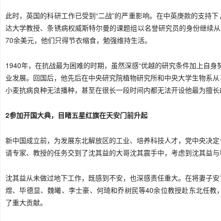
此时，英国的科研工作已受到“二战”的严重影响。在中英庚款的支持
达大学教授、条锈病权威斯特尔曼的课题组以名誉研究员的身份继续从
70余美元，他们只得节衣缩食，勉强维持生活。
1940年，在抗战最为困难的时期，虽然深感“优越的研究条件加上自
业发展。回国后，他先后在中央研究院植物研究所和中央大学生物系从
小麦抗病良种无法播种，甚至在很长一段时间内都无法开设他最为擅长
2参加开国大典，目睹五星红旗在
天安门
前升起
新中国成立前，为发展东北解放区的工业、培养科技人才，党中央决定
请专家、教授的任务交到了沈其益的大哥沈其震手中，考虑到沈其益与
沈其益从未做过地下工作，既感到不安，也深感责任重大。在将妻子安
煜、毕德显、魏曦、李士豪、何琦和乔树民等40余位教授赴东北任教
了重大贡献。