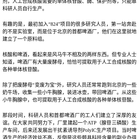
剂，人工合成核酸需要的单体核苷酸、酶、保护剂等，只能靠
科研人员自行生产。
有趣的是，最初加入“824”项目的很多研究人员，第一站奔赴
的不是实验室，而是位于北京的首都啤酒厂，他们在这里就地
建立了一个原料组。
核酸和啤酒，看起来是风马牛不相及的两样东西。但专业人士
知道，啤酒厂有大量废酵母，恰恰可提取用于人工合成核酸的
各种单体核苷酸。
除了把废酵母“变废为宝”外，研究人员还常常跑到北京的一些
奶牛场，收集一些小牛胸腺，装进冰壶，带回啤酒厂。从这些
小牛胸腺中，也可提取用于人工合成核酸的各种单体核苷酸。
那段时间，科研人员和首都啤酒厂的工人们建立了深厚的友
谊。在大家共同努力下，厂里建起一个ATP（腺苷三磷酸）生
产车间，后来还发展出干扰素诱导剂PolyIC生产项目。当时啤
酒生产的经济效益不高，反倒是这些颇具科技含量的副业办得