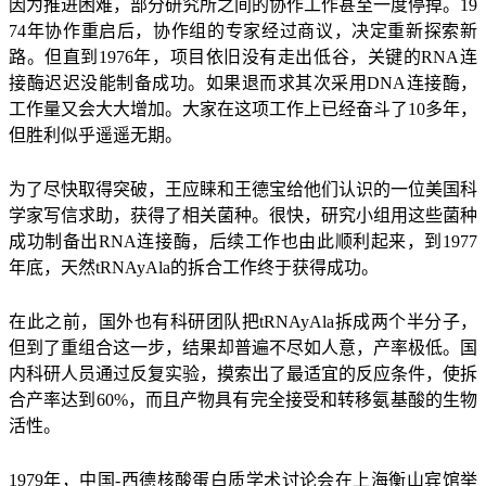
因为推进困难，部分研究所之间的协作工作甚至一度停掉。19
74年协作重启后，协作组的专家经过商议，决定重新探索新
路。但直到1976年，项目依旧没有走出低谷，关键的RNA连
接酶迟迟没能制备成功。如果退而求其次采用DNA连接酶，
工作量又会大大增加。大家在这项工作上已经奋斗了10多年，
但胜利似乎遥遥无期。
为了尽快取得突破，王应睐和王德宝给他们认识的一位美国科
学家写信求助，获得了相关菌种。很快，研究小组用这些菌种
成功制备出RNA连接酶，后续工作也由此顺利起来，到1977
年底，天然tRNAyAla的拆合工作终于获得成功。
在此之前，国外也有科研团队把tRNAyAla拆成两个半分子，
但到了重组合这一步，结果却普遍不尽如人意，产率极低。国
内科研人员通过反复实验，摸索出了最适宜的反应条件，使拆
合产率达到60%，而且产物具有完全接受和转移氨基酸的生物
活性。
1979年，中国-西德核酸蛋白质学术讨论会在上海衡山宾馆举