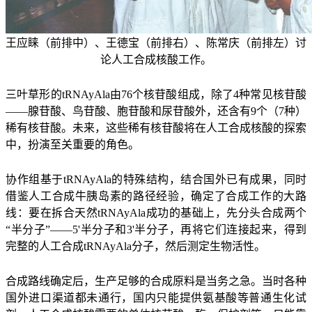
王应睐（前排中）、王德宝（前排右）、陈常庆（前排左）讨
论人工合成核酸工作。
三叶草形的tRNAyAla由76个核苷酸组成，除了4种常见核苷酸
——腺苷酸、鸟苷酸、胞苷酸和尿苷酸外，还含有9个（7种）
稀有核苷酸。未来，这些稀有核苷酸将在人工合成核酸的探索
中，扮演至关重要的角色。
协作组基于tRNAyAla的特殊结构，结合国外已有成果，同时
借鉴人工合成牛胰岛素的路径经验，确定了合成工作的大路
线：要在拆合天然tRNAyAla成功的基础上，先分头合成两个
“半分子”——5'半分子和3'半分子，再将它们连接起来，得到
完整的人工合成tRNAyAla分子，然后测定生物活性。
合成路线确定后，生产足够的合成原料是当务之急。当时各种
国外进口渠道都未通行，国内只能提供氨基酸等普通生化试