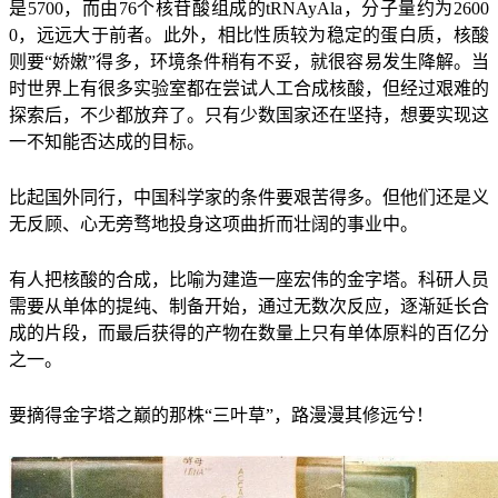
是5700，而由76个核苷酸组成的tRNAyAla，分子量约为2600
0，远远大于前者。此外，相比性质较为稳定的蛋白质，核酸
则要“娇嫩”得多，环境条件稍有不妥，就很容易发生降解。当
时世界上有很多实验室都在尝试人工合成核酸，但经过艰难的
探索后，不少都放弃了。只有少数国家还在坚持，想要实现这
一不知能否达成的目标。
比起国外同行，中国科学家的条件要艰苦得多。但他们还是义
无反顾、心无旁骛地投身这项曲折而壮阔的事业中。
有人把核酸的合成，比喻为建造一座宏伟的金字塔。科研人员
需要从单体的提纯、制备开始，通过无数次反应，逐渐延长合
成的片段，而最后获得的产物在数量上只有单体原料的百亿分
之一。
要摘得金字塔之巅的那株“三叶草”，路漫漫其修远兮！