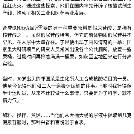
红红火火。通过这些探索，他们在国内率先开辟了核酸试剂生
产线，推动了相关工业和医药事业发展。
合成tRNAyAla所需要的另一种重要原料是假尿苷酸，是稀有
核苷酸之一。虽然假尿苷酸稀有，但它的前体物质假尿苷并不
罕见，在人尿中大量存在。于是便出现了画风清奇的一幕：国
家重大科研项目的研究人员常常出没各个公共厕所，放置一些
尿桶，过段时间再拎着满满一桶尿，如获至宝地回来进行分离
实验。
当时，30岁出头的祁国荣是生化所人工合成核酸项目的一员。
他至今记得他们和工人一道搬运尿桶的往事。“那时我壮得像
半个运动员，从来不计较做什么事情，只要是为了科学，就不
惜力气。”
加料、搅拌、蒸馏……当他们从大桶大桶的尿液中提取到几克
假尿苷酸时，那种兴奋和喜悦溢于言表。