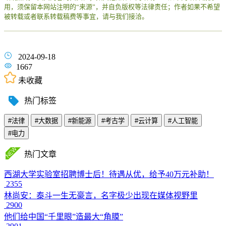
用，须保留本网站注明的“来源”，并自负版权等法律责任；作者如果不希望
被转载或者联系转载稿费等事宜，请与我们接洽。
2024-09-18
1667
未收藏
热门标签
#法律
#大数据
#新能源
#考古学
#云计算
#人工智能
#电力
热门文章
西湖大学实验室招聘博士后！待遇从优，给予40万元补助！
2355
林尚安：泰斗一生无豪言，名字极少出现在媒体视野里
2900
他们给中国“千里眼”造最大“角膜”