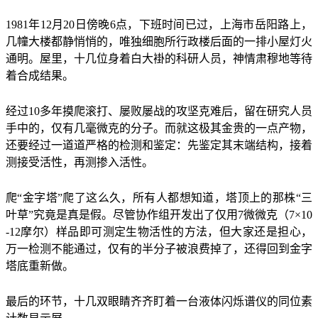
1981年12月20日傍晚6点，下班时间已过，上海市岳阳路上，
几幢大楼都静悄悄的，唯独细胞所行政楼后面的一排小屋灯火
通明。屋里，十几位身着白大褂的科研人员，神情肃穆地等待
着合成结果。
经过10多年摸爬滚打、屡败屡战的攻坚克难后，留在研究人员
手中的，仅有几毫微克的分子。而就这极其金贵的一点产物，
还要经过一道道严格的检测和鉴定：先鉴定其末端结构，接着
测接受活性，再测掺入活性。
爬“金字塔”爬了这么久，所有人都想知道，塔顶上的那株“三
叶草”究竟是真是假。尽管协作组开发出了仅用7微微克（7×10
-12摩尔）样品即可测定生物活性的方法，但大家还是担心，
万一检测不能通过，仅有的半分子被浪费掉了，还得回到金字
塔底重新做。
最后的环节，十几双眼睛齐齐盯着一台液体闪烁谱仪的同位素