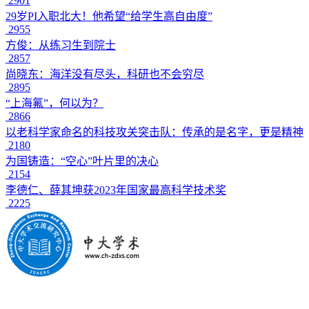
2901
29岁PI入职北大！他希望“给学生高自由度”
2955
方俊：从练习生到院士
2857
尚晓东：海洋没有尽头，科研也不会穷尽
2895
“上海氟”，何以为？
2866
以老科学家命名的科技攻关突击队：传承的是名字，更是精神
2180
为国铸造：“空心”叶片里的决心
2154
李德仁、薛其坤获2023年国家最高科学技术奖
2225