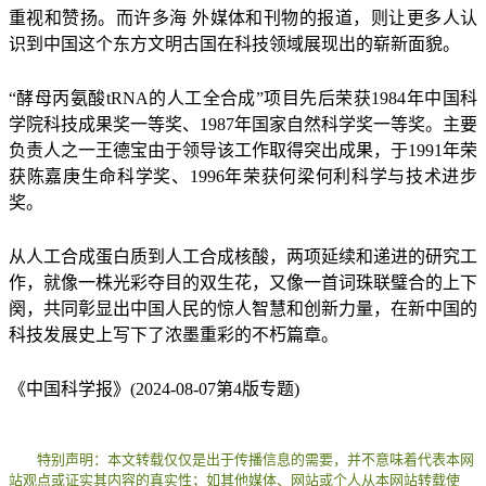
重视和赞扬。而许多海
外媒
体和刊物的报道，则让更多人认
识到中国这个东方文明古国在科技领域展现出的崭新面貌。
“酵母丙氨酸tRNA的人工全合成”项目先后荣获1984年中国科
学院科技成果奖一等奖、1987年国家自然科学奖一等奖。主要
负责人之一王德宝由于领导该工作取得突出成果，于1991年荣
获陈嘉庚生命科学奖、1996年荣获何梁何利科学与技术进步
奖。
从人工合成蛋白质到人工合成核酸，两项延续和递进的研究工
作，就像一株光彩夺目的双生花，又像一首词珠联璧合的上下
阕，共同彰显出中国人民的惊人智慧和创新力量，在新中国的
科技发展史上写下了浓墨重彩的不朽篇章。
《中国科学报》(2024-08-07第4版专题)
特别声明：本文转载仅仅是出于传播信息的需要，并不意味着代表本网
站观点或证实其内容的真实性；如其他媒体、网站或个人从本网站转载使