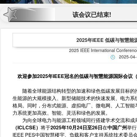
该会议已结束!
2025年IEEE 低碳与智慧能
2025 IEEE International Conferen
2025-04
欢迎参加2025年IEEE冠名的低碳与智慧能源国际会议（ICL
随着全球能源结构转型的加速和绿色低碳发展目标的推
生能源的大规模接入、新型储能技术的快速发展、电力系
格局。同时，分布式能源、虚拟电厂、微电网、人工智能
力系统更加高效、智能、灵活和绿色的发展。
为向全球电力与能源工程领域同行搭建学术交流和成
（
ICLCSE
）
将于
2025
年
10
月
24
日至
26
日
在
中国广州
举行
IEEE PES中国智慧楼宇、负载和客户支持系统技术委