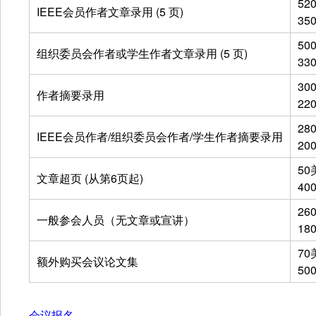
52
IEEE会员作者文章录用 (5 页)
35
50
组织委员会作者或学生作者文章录用 (5 页)
33
30
作者摘要录用
22
28
IEEE会员作者/组织委员会作者/学生作者摘要录用
20
50
文章超页 (从第6页起)
40
26
一般参会人员（无文章或宣讲）
18
70
额外购买会议论文集
50
会议报名