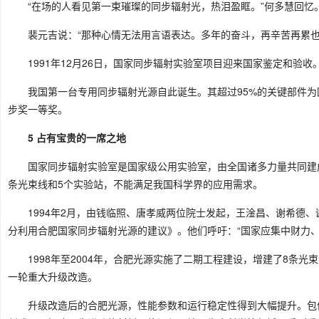
“在场的人看见第一束璀璨的同步辐射光，热泪盈眶。”何多慧回忆
裴元吉说：“那种心情无法用言语表达。多年的奋斗，再辛苦再累也
1991年12月26日，国家同步辐射实验室项目迎来国家鉴定和验
我国第一台专用同步辐射光源自此诞生。其超过95%的关键部件为国
步奖一等奖。
5 占有宝贵的一席之地
国家同步辐射实验室是国家级公用实验室，由全国诸多力量共同建
条光束线和5个实验站，不能满足我国科学界的应用需求。
1994年2月，由钱临照、唐孝威两位院士发起，王淦昌、谢希德
分利用合肥国家同步辐射光源的建议》。他们呼吁：“国家应集中财力
1998年至2004年，合肥光源实施了二期工程建设，增建了8条
一轮重大升级改造。
升级改造后的合肥光源，性能参数和运行稳定性得到大幅提升。包