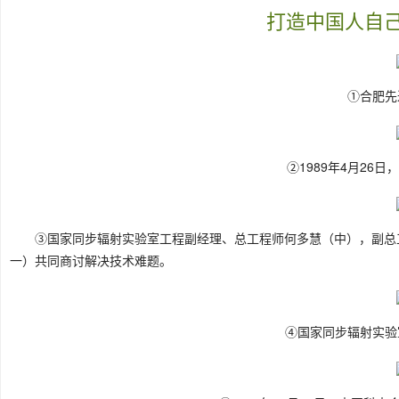
打造中国人自
①合肥先
②1989年4月26
③国家同步辐射实验室工程副经理、总工程师何多慧（中），副总
一）共同商讨解决技术难题。
④国家同步辐射实验