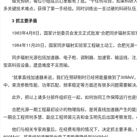
做完预研，每位小组成员心里都有了底。“干任何项目，如果科研
多关键技术难点，获得了第一手经验。同时训练出一支过硬的科研队伍
3 抓主要矛盾
1983年4月8日，国家计划委员会发文正式批准“合肥同步辐射实
1984年11月20日，国家同步辐射实验室工程破土动工，合肥光
同步辐射光源包括加速器、电子枪、调制器、加速管、输运线、注
型高科技设备，建造难度不言而喻。
“就拿直线加速器来说，我们在预研制时已经将能量做到了30Me
中，束流参数性能、功率匹配、频率稳定等方面还有很多问题需要解决
此外，把以上诸多分部件组织在一起，如何协同工作保障运行也是
合肥光源一期工程最初设计的物理指标，是将直线加速器产生的能量为
一期总工程师何多慧、副总工程师裴元吉和金玉明先后出国考察发现，40
他们与相关专家商量后，在经费有限的情况下，决定抓主要矛盾，
800MeV，将直线加速器输出电子束能量降低到200MeV。