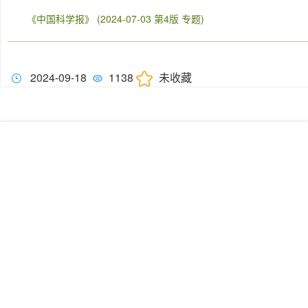
《中国科学报》 (2024-07-03 第4版 专题)
2024-09-18
1138
未收藏
我们的服务
学术会议解决方案
SCI投稿无忧
全球专家认证
论文查重服务
技术支持：
广州唐韵科技
友情链接：
中国科学技术协会
教育部
中国知网
学者网
Copyright©2024 陕西同文同学教育发展有限公司 All Rights Reserved