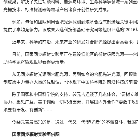
创成果，解决了先进功能材料、能源与环境、生命科学等领域一系列重
光栅技术、标准探测器等领域产出诸多开创性研究成果。
例如，包信和团队利用合肥光源探测到煤基合成气制烯烃关键中间
提供了卓越竞争力。该成果入选科技部基础研究司等组织评选的“2016
近年来，科学的前沿、未来产业的研发对合肥光源提出更高要求，历
目前，国家同步辐射实验室正在建设低能区的衍射极限光源——合
助科学家将微观世界看得更清晰。
从无同步辐射光源到合肥光源，再到如今的合肥先进光源，回顾数
制度集中力量办大事的优越性，也体现了中国科学院对前沿科技的前瞻
除了国家和中国科学院的支持，裴元吉还谈了几点体会，“要树立雄
协力、集思广益，善于调动一切积极因素，开展国内外合作”“要敢于攻坚
须要有研发、有创新”……
令裴元吉最高兴的是，通过一代又一代“追光者”的不懈奋斗，我
国家同步辐射实验室供图