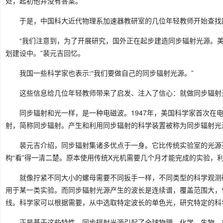
处，起初他并没有答案。
于是，中国科大近代物理系加速器教研室的几位年轻教师开始查找
“我们注意到，为了开展研究，国外正在起步建造同步辐射光源。
划建设中。”裴元吉回忆。
我国一些科学家也表示:“我们要做自己的同步辐射光源。”
这些信息给几位年轻教师带来了启发、注入了信心：就做同步辐射
同步辐射和光一样，是一种电磁波。1947年，美国科学家首次在
射，简称同步辐射。产生和利用同步辐射的科学装置被称为同步辐射光
裴元吉介绍，同步辐射集诸多优点于一身。它比传统实验室的光源
构“看”得一清二楚。原本使用传统X光机需要几个月才能完成的实验，
就像拧紧不同大小的螺母需要不同扳手一样，不同类型的科学观测
用于某一类实验。而同步辐射光源产生的波长是连续谱，覆盖范围大，
线。科学家可以根据需要，从中选取特定波长的单色光，研究特定的科
正是基于这些特性，同步辐射光源引起了全球物理、化学、生物、