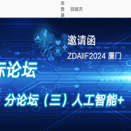
去
登
回首页
录