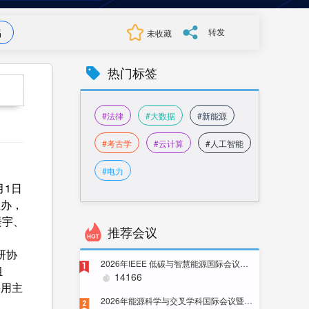
转发
稿
未收藏
热门标签
#法律
#大数据
#新能源
#考古学
#云计算
#人工智能
#电力
月1日
主办，
楼宇、
推荐会议
研协
2026年IEEE 低碳与智慧能源国际会议（ICLCSE 2026）
1
组
14166
采用主
2026年能源科学与交叉学科国际会议暨IEEE PES 中国卫星技术委员会SBLC年会
2