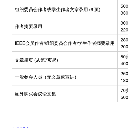
50
组织委员会作者或学生作者文章录用 (6 页)
33
30
作者摘要录用
22
28
IEEE会员作者/组织委员会作者/学生作者摘要录用
20
50
文章超页 (从第7页起)
40
26
一般参会人员（无文章或宣讲）
18
70
额外购买会议论文集
50