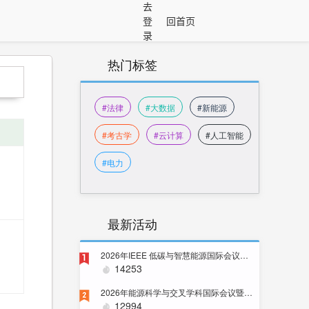
去
登
回首页
录
热门标签
#法律
#大数据
#新能源
#考古学
#云计算
#人工智能
#电力
最新活动
2026年IEEE 低碳与智慧能源国际会议（ICLCSE 2026）
1
14253
2026年能源科学与交叉学科国际会议暨IEEE PES 中国卫星技术委员会SBLC年会
2
12994